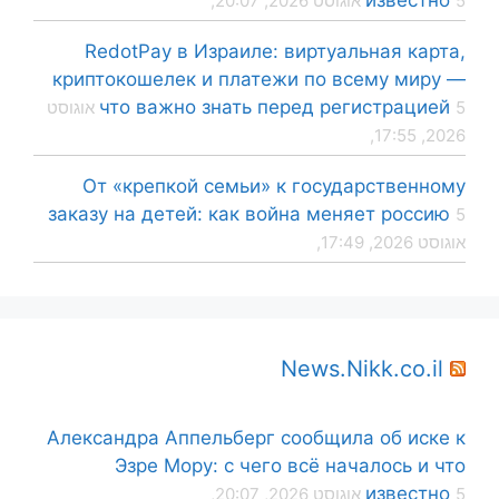
известно
5 אוגוסט 2026, 20:07,
RedotPay в Израиле: виртуальная карта,
криптокошелек и платежи по всему миру —
что важно знать перед регистрацией
5 אוגוסט
2026, 17:55,
От «крепкой семьи» к государственному
заказу на детей: как война меняет россию
5
אוגוסט 2026, 17:49,
News.Nikk.co.il
Александра Аппельберг сообщила об иске к
Эзре Мору: с чего всё началось и что
известно
5 אוגוסט 2026, 20:07,