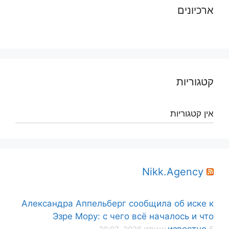
ארכיונים
קטגוריות
אין קטגוריות
Nikk.Agency
Александра Аппельберг сообщила об иске к
Эзре Мору: с чего всё началось и что