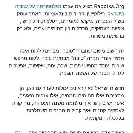
Rabotka.Org מציג את עצמו כ
פלטפורמה על עבודה
בישראל
, רילוקיישן וקריירות בינלאומיות. האתר עוסק
בשוק העבודה, ביקוש למומחים, רגולציה, רילוקיישן,
ציפיות מעסיקים, הבדלים בין תחומים וערים, ולא רק
ברשימת משרות.
זה חשוב משום שחברה “טובה” מבחינת לקוח אינה
תמיד אותה חברה “טובה” מבחינת עובד. לקוח מחפש
שירות. עובד מחפש יציבות, שכר, יחס, שקיפות, אפשרות
לגדול, הבנה של השפה והוגנות.
חדשות ישראל לאוקראינים יכולות לעזור גם כאן. הן
מסבירות אילו תחומים צומחים, אילו ענפים נפגעים,
איפה יש ביקוש, איך מלחמה משנה תעסוקה, מה קורה
לעסקים קטנים ואיך קהילות מהגרים משתלבות
בכלכלה המקומית.
כאשר אדם מבין את השוק, הוא בוחר טוב יותר — גם