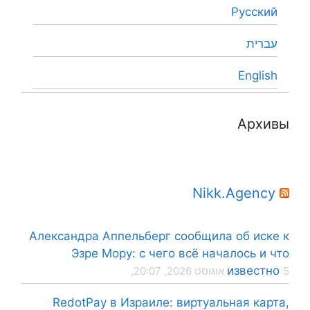
Русский
עברית
English
Архивы
Nikk.Agency
Александра Аппельберг сообщила об иске к
Эзре Мору: с чего всё началось и что
известно
5 אוגוסט 2026, 20:07,
RedotPay в Израиле: виртуальная карта,