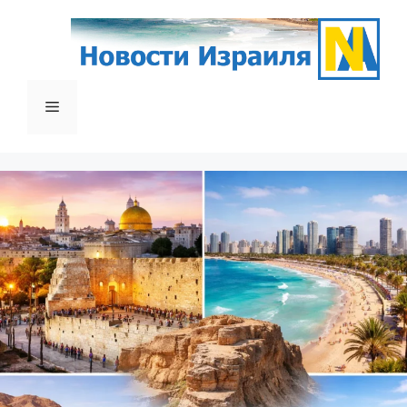
דלג
תוכן
תפריט