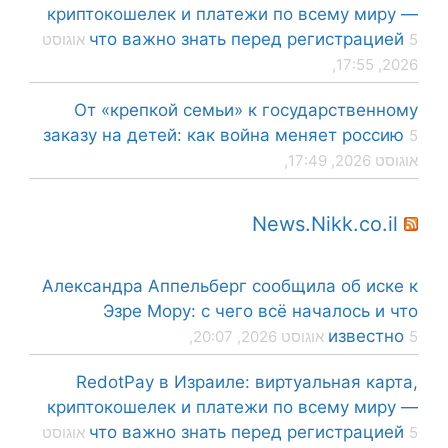
криптокошелек и платежи по всему миру —
что важно знать перед регистрацией
5 אוגוסט
2026, 17:55,
От «крепкой семьи» к государственному
заказу на детей: как война меняет россию
5
אוגוסט 2026, 17:49,
News.Nikk.co.il
Александра Аппельберг сообщила об иске к
Эзре Мору: с чего всё началось и что
известно
5 אוגוסט 2026, 20:07,
RedotPay в Израиле: виртуальная карта,
криптокошелек и платежи по всему миру —
что важно знать перед регистрацией
5 אוגוסט