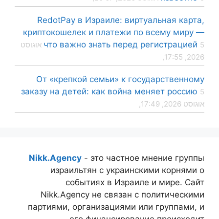
RedotPay в Израиле: виртуальная карта,
криптокошелек и платежи по всему миру —
что важно знать перед регистрацией
5 אוגוסט
2026, 17:55,
От «крепкой семьи» к государственному
заказу на детей: как война меняет россию
5
אוגוסט 2026, 17:49,
Nikk.Agency
- это частное мнение группы
израильтян с украинскими корнями о
событиях в Израиле и мире. Сайт
Nikk.Agency не связан с политическими
партиями, организациями или группами, и