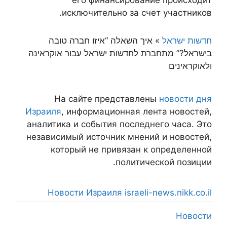
его финансирование происходит
исключительно за счет участников.
חדשות ישראל
»
איך השאלה “איזו חברה טובה
בישראל?” מתחברת לחדשות ישראל עבור אוקראינה
ולאוקראינים
На сайте представлены
новости дня
Израиля
, информационная лента новостей,
аналитика и события последнего часа. Это
независимый источник мнений и новостей,
который не привязан к определенной
политической позиции.
Новости Израиля israeli-news.nikk.co.il
Новости